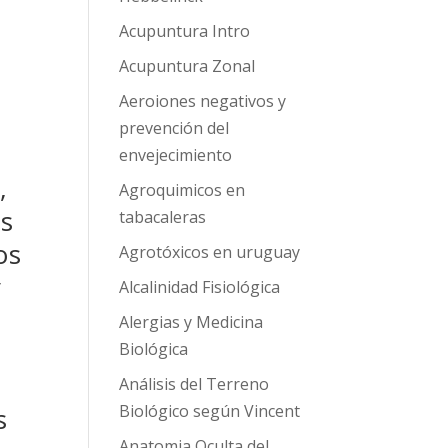
Acupuntura Intro
Acupuntura Zonal
Aeroiones negativos y
prevención del
envejecimiento
,
Agroquimicos en
ás
tabacaleras
os
Agrotóxicos en uruguay
y
Alcalinidad Fisiológica
Alergias y Medicina
Biológica
Análisis del Terreno
Biológico según Vincent
s
Anatomia Oculta del