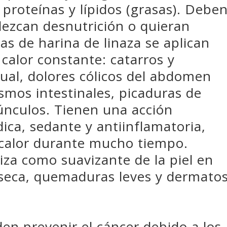
proteínas y lípidos (grasas). Debe
ezcan desnutrición o quieran
s de harina de linaza se aplican
calor constante: catarros y
ual, dolores cólicos del abdomen
asmos intestinales, picaduras de
rúnculos. Tienen una acción
ica, sedante y antiinflamatoria,
calor durante mucho tiempo.
iliza como suavizante de la piel en
eseca, quemaduras leves y dermatos
den prevenir el cáncer debido a los