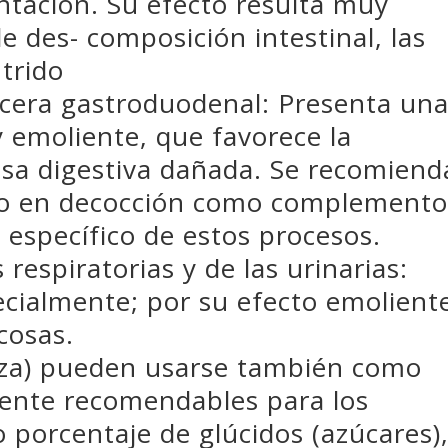
ntación. Su efecto resulta muy
e des- composición intestinal, las
trido
úlcera gastroduodenal: Presenta un
y emoliente, que favorece la
sa digestiva dañada. Se recomiend
ino en decocción como complemento
 específico de estos procesos.
 respiratorias y de las urinarias:
pecialmente; por su efecto emolient
cosas.
inaza) pueden usarse también como
mente recomendables para los
o porcentaje de glúcidos (azúcares),