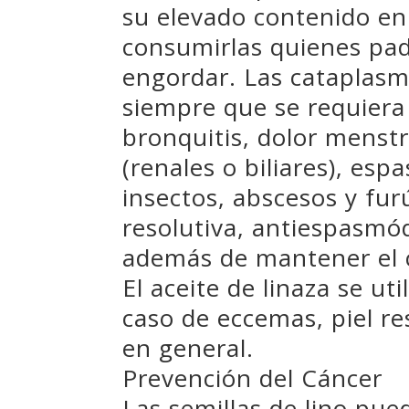
su elevado contenido en 
consumirlas quienes pad
engordar. Las cataplasma
siempre que se requiera 
bronquitis, dolor menstr
(renales o biliares), esp
insectos, abscesos y fu
resolutiva, antiespasmód
además de mantener el 
El aceite de linaza se ut
caso de eccemas, piel r
en general.
Prevención del Cáncer
Las semillas de lino pue