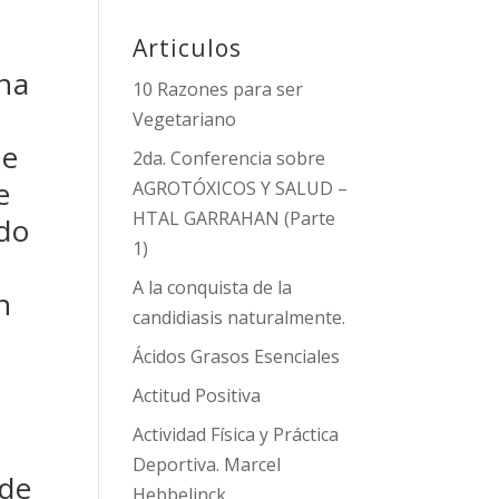
Articulos
una
10 Razones para ser
Vegetariano
te
2da. Conferencia sobre
e
AGROTÓXICOS Y SALUD –
HTAL GARRAHAN (Parte
ndo
1)
A la conquista de la
n
candidiasis naturalmente.
Ácidos Grasos Esenciales
Actitud Positiva
Actividad Física y Práctica
Deportiva. Marcel
 de
Hebbelinck