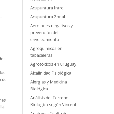
Acupuntura Intro
Acupuntura Zonal
us
Aeroiones negativos y
prevención del
envejecimiento
Agroquimicos en
tabacaleras
dos.
Agrotóxicos en uruguay
 los
Alcalinidad Fisiológica
o de
Alergias y Medicina
Biológica
Análisis del Terreno
ones
Biológico según Vincent
lla
Anatomia Oculta del