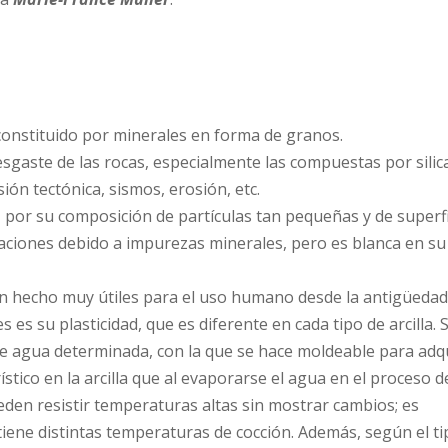
 constituido por minerales en forma de granos.
desgaste de las rocas, especialmente las compuestas por silic
ón tectónica, sismos, erosión, etc.
 por su composición de partículas tan pequeñas y de superfi
raciones debido a impurezas minerales, pero es blanca en su
han hecho muy útiles para el uso humano desde la antigüedad
es su plasticidad, que es diferente en cada tipo de arcilla. 
 agua determinada, con la que se hace moldeable para adqu
ístico en la arcilla que al evaporarse el agua en el proceso d
ueden resistir temperaturas altas sin mostrar cambios; es
 tiene distintas temperaturas de cocción. Además, según el t