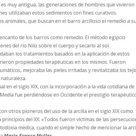
 es muy antigua, las generaciones de hombres que vivieron
anes utilizaban estos sedimentos con fines curativos.
 animales, que buscan en el barro arcilloso el remedio a s
l encanto de los barros como remedio. El método egipcio
enes del río Nilo sobre el cuerpo y secarlo al sol.
aban los tratamientos basados en la aplicación de estos
rieron propiedades terapéuticas en los mismos. Fueron
áticos, mejoraba las pieles irritadas y revitalizaba los teji
 naturaleza.
l en el siglo XIX, con la incorporación a la vida cotidiana de
 Media fue perdiéndose en Occidente el prestigio terapéutic
on otros pioneros del uso de la arcilla en el siglo XIX como
a principios del XX: «Todos fueron víctimas de las persecuci
todoxia médica, cuando el simple hecho de mencionar la arci
ra
Marie-France Muller
.