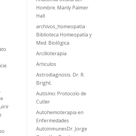
Hombre. Manly Palmer
Hall
archivos_homeopatia ·
Biblioteca Homeopatía y
Med. Biológica
ato
Arcilloterapia
Articulos
cie
Astrodiagnosis. Dr. R.
Bright.
.
Autismo: Protocolo de
Se
Cutler
irir
Autohemoterapia en
e
Enfermedades
AutoinmunesDr. Jorge
ipo