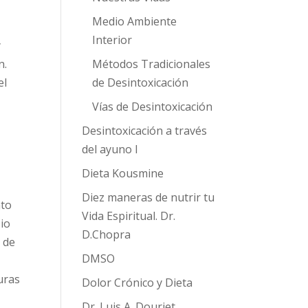
Medio Ambiente
Interior
y
n.
Métodos Tradicionales
el
de Desintoxicación
Vías de Desintoxicación
Desintoxicación a través
del ayuno I
Dieta Kousmine
Diez maneras de nutrir tu
ato
Vida Espiritual. Dr.
sio
D.Chopra
 de
DMSO
uras
Dolor Crónico y Dieta
Dr. Luis A. Douriet