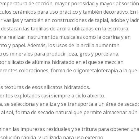
 temperatura de cocción, mayor porosidad y mayor absorción
ículos cerámicos para uso práctico y también decorativo. En 
r vasijas y también en construcciones de tapial, adobe y ladri
estacan las tablillas de arcilla utilizadas en la escritura
para realizar instrumentos musicales como la ocarina y en
to y papel. Además, los usos de la arcilla aumentan
ros minerales para producir loza, gres y porcelana.
por silicato de alúmina hidratado en el que se mezclan
erentes coloraciones, forma de oligometaloterapia a la que 
as texturas de esos silicatos hidratados.
entos explotados casi siempre a cielo abierto.
pia, se selecciona y analiza y se transporta a un área de secad
al sol, forma de secado natural que permite almacenar aún
inan las impurezas residuales y se tritura para obtener un
solución rápida, y utilizada para uso externo.