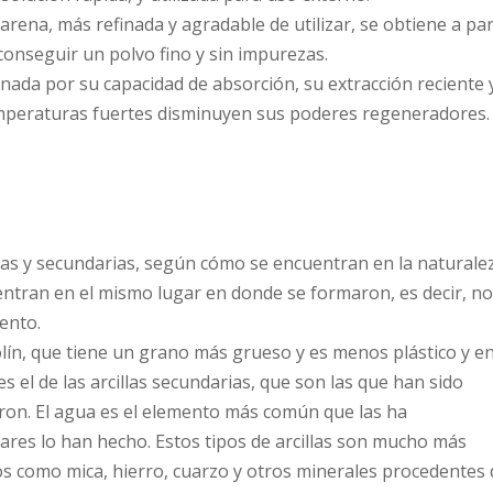
arena, más refinada y agradable de utilizar, se obtiene a par
conseguir un polvo fino y sin impurezas.
onada por su capacidad de absorción, su extracción reciente 
emperaturas fuertes disminuyen sus poderes regeneradores.
arias y secundarias, según cómo se encuentran en la naturale
uentran en el mismo lugar en donde se formaron, es decir, n
iento.
aolín, que tiene un grano más grueso y es menos plástico y e
s el de las arcillas secundarias, que son las que han sido
aron. El agua es el elemento más común que las ha
iares lo han hecho. Estos tipos de arcillas son mucho más
como mica, hierro, cuarzo y otros minerales procedentes 