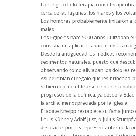
La Fango o lodo terapia como terapéutica
cerca de las lagunas, los mares y los volc
Los hombres probablemente imitaron a los
males
Los Egipcios hace 5000 años utilizaban e
consistía en aplicar los barros de las márg
Desde la antigüedad los médicos recomend
sedimentos naturales, puesto que descub
observando cómo aliviaban los dolores reum
Así percibían el regalo que les brindaba la
Si bien dejó de utilizarse de manera habitua
progresos de la química, ya desde la Edad
la arcilla, menospreciada por la Iglesia.
El abate Kneipp restablece su fama junto c
Louis Kühne y Adolf Just, o Julius Stumpf 
desatadas por los representantes de la or
se prestaba a bromas», sostiene la docto