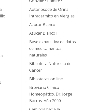
González Ramírez
.
la
Autonosode de Orina
llo,
Intradermico en Alergias
Azúcar Blanco
Azúcar Blanco II
Base exhaustiva de datos
de medicamentos
naturales
la
Biblioteca Naturista del
Cáncer
Bibliotecas on line
o
Breviario Clínico
Homeopático. Dr. Jorge
Barros. Año 2000.
a
Caminos hacia la